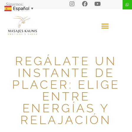
Síguenos:
Español
▼
REGÁLATE UN
INSTANTE DE
PLACER: ELIGE
ENTRE
ENERGÍAS Y
RELAJACIÓN