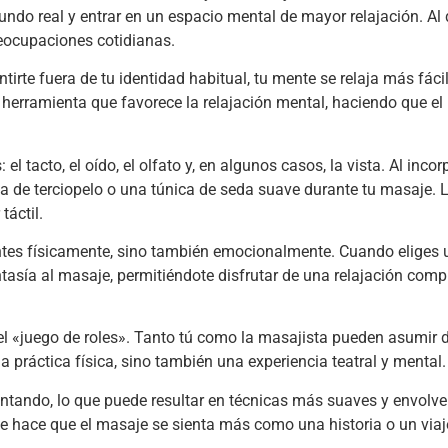
do real y entrar en un espacio mental de mayor relajación. Al 
reocupaciones cotidianas.
tirte fuera de tu identidad habitual, tu mente se relaja más fác
a herramienta que favorece la relajación mental, haciendo que e
l tacto, el oído, el olfato y, en algunos casos, la vista. Al inco
a de terciopelo o una túnica de seda suave durante tu masaje. L
táctil.
sientes físicamente, sino también emocionalmente. Cuando eliges 
tasía al masaje, permitiéndote disfrutar de una relajación comp
 el «juego de roles». Tanto tú como la masajista pueden asumir
 práctica física, sino también una experiencia teatral y mental.
entando, lo que puede resultar en técnicas más suaves y envolv
e hace que el masaje se sienta más como una historia o un viaje,