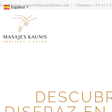
Contáctenos: contacto@masajeskaunis.com
Llámenos: +34 613 4
Español
▼
DESCUBR
DISFRAZ EN