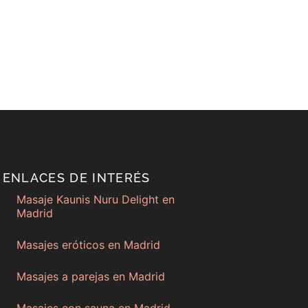
ENLACES DE INTERÉS
Masaje Kaunis Nuru Delight en
Madrid
Masajes eróticos en Madrid
Masajes a parejas en Madrid