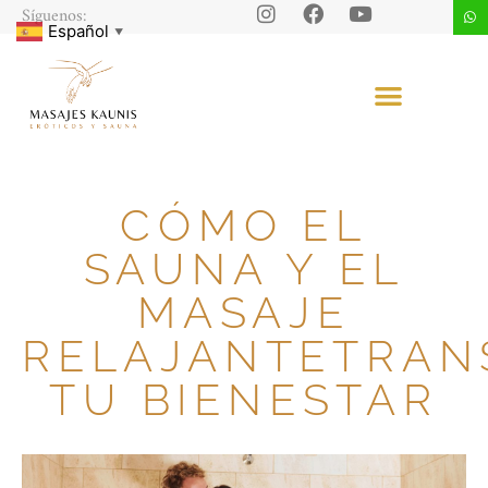
Síguenos:
Español
▼
CÓMO EL
SAUNA Y EL
MASAJE
RELAJANTETRA
TU BIENESTAR